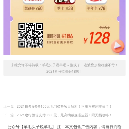
未经允许不得转载：
羊毛头子说羊毛
»
撸疯了！这波叠加撸稳赚不亏！
2021喜马拉雅买1得6！
上一篇
2021拼多多0撸100元无门槛券项目解析！不用再被割韭菜了！
下一篇
2021建行微信支付3680元，最高抽戴森吸尘器！附无损攻略！
公众号【羊毛头子说羊毛】 注：本文包含广告内容，请自行判断