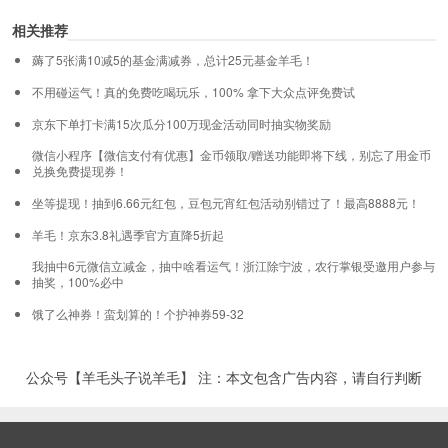
相关推荐
薅了5张满10减5的基金满减券，总计25元基金羊毛！
不用碰运气！真的免费吃喝玩乐，100% 拿下大众点评免费试
京东下单打卡满15次瓜分100万现金活动同时抽实物奖励
微信小程序【微信支付有优惠】金币领取/赠送功能即将下线，别忘了用金币
兑换免费提现券！
坐等提现！抽到6.66元红包，豆包元宵红包活动别错过了！最高8888元！
羊毛！京东3.8礼遇季官方直降5折起
我抽中6元微信立减金，抽中啥看运气！浙江除宁波，农行掌银受邀用户参与
抽奖，100%必中
饿了么神券！蛮划算的！个护神券59-32
公众号【羊毛头子说羊毛】 注：本文包含广告内容，请自行判断