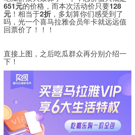
的价格，而本次活动价只要
651元
128
！相当于
，多划算你们感受到了
元
2折
吗，光一个喜马拉雅会员年卡就远远值
回票价了！！！
直接上图，之后吃瓜群众再分别介绍一
下！