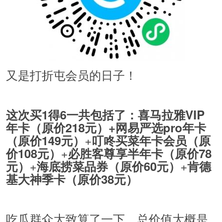
又是打折屯会员的日子！
这次买1得6一共包括了：
喜马拉雅VIP
年卡（
原价218元
）
+
网易严选pro年卡
+
（
原价149元
）
叮咚买菜年卡会员（
原
+
价108元
）
必胜客尊享半年卡（
原价78
+
+
元
）
海底捞菜品券（
原价60元
）
肯德
基大神季卡（
原价38元
）
吃瓜群众大致算了一下，总价值大概是