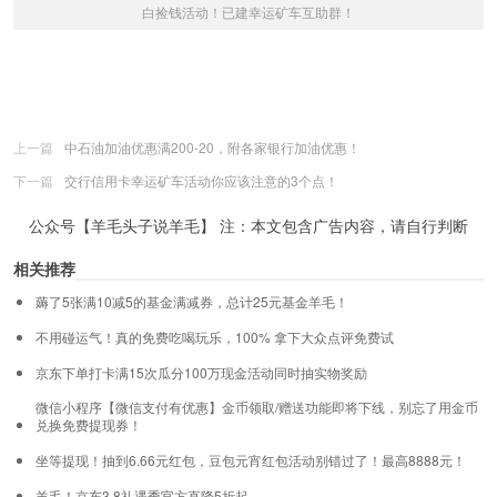
白捡钱活动！已建幸运矿车互助群！
上一篇
中石油加油优惠满200-20，附各家银行加油优惠！
下一篇
交行信用卡幸运矿车活动你应该注意的3个点！
公众号【羊毛头子说羊毛】 注：本文包含广告内容，请自行判断
相关推荐
薅了5张满10减5的基金满减券，总计25元基金羊毛！
不用碰运气！真的免费吃喝玩乐，100% 拿下大众点评免费试
京东下单打卡满15次瓜分100万现金活动同时抽实物奖励
微信小程序【微信支付有优惠】金币领取/赠送功能即将下线，别忘了用金币
兑换免费提现券！
坐等提现！抽到6.66元红包，豆包元宵红包活动别错过了！最高8888元！
羊毛！京东3.8礼遇季官方直降5折起