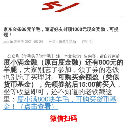
京东金条88元羊毛，邀请好友封顶1000元现金奖励，可提
现！
admin
发布于 2021-08-24
分类：
薅羊毛活动
评论(0)
公众号【羊毛头子说羊毛】 注：本文包含广告内容，请自行判断
度小满金融（原百度金融）还有800元的
，大家别忘了参加，领了券的老铁
羊腿
也别忘了买理财。
可购买余额盈（类似
，
货币基金），先领券然后15:00前买入
坐等收益即可，还不知道的老铁戳这
里：
度小满800块羊毛，可购买货币基
金！（
）
点击查看
微信扫码