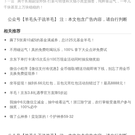
下一篇
两个长期副业外快-打新可转债和天猫小黑盒抽签，纯粹靠运气，一年几
千块甚至上万块稳稳的！
公众号【羊毛头子说羊毛】 注：本文包含广告内容，请自行判断
相关推荐
薅了5张满10减5的基金满减券，总计25元基金羊毛！
不用碰运气！真的免费吃喝玩乐，100% 拿下大众点评免费试
京东下单打卡满15次瓜分100万现金活动同时抽实物奖励
微信小程序【微信支付有优惠】金币领取/赠送功能即将下线，别忘了用金币
兑换免费提现券！
坐等提现！抽到6.66元红包，豆包元宵红包活动别错过了！最高8888元！
羊毛！京东3.8礼遇季官方直降5折起
我抽中6元微信立减金，抽中啥看运气！浙江除宁波，农行掌银受邀用户参与
抽奖，100%必中
饿了么神券！蛮划算的！个护神券59-32