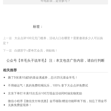
年电影票，是否参与？
标签：
万达电影股东感恩回馈
上一篇
大众点评100元无门槛券，活动入口在哪里？需要邀请多少人可以搞
定？
下一篇
白嫖苏宁+爱奇艺会员，倒贴钱！
公众号【羊毛头子说羊毛】 注：本文包含广告内容，请自行判断
相关推荐
薅了5张满10减5的基金满减券，总计25元基金羊毛！
不用碰运气！真的免费吃喝玩乐，100% 拿下大众点评免费试
京东下单打卡满15次瓜分100万现金活动同时抽实物奖励
微信小程序【微信支付有优惠】金币领取/赠送功能即将下线，别忘了用金币
兑换免费提现券！