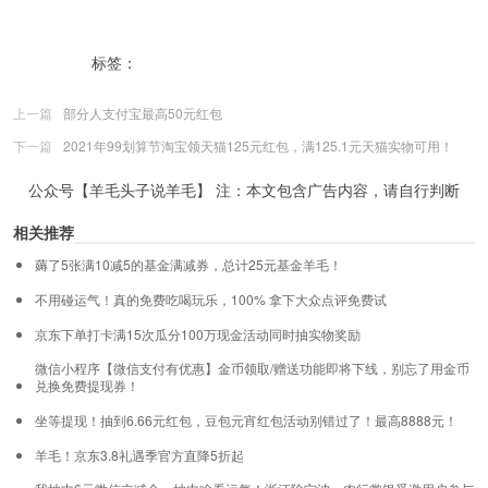
标签：
2021双11回血得现金
淘宝天天得现金
上一篇
部分人支付宝最高50元红包
下一篇
2021年99划算节淘宝领天猫125元红包，满125.1元天猫实物可用！
公众号【羊毛头子说羊毛】 注：本文包含广告内容，请自行判断
相关推荐
薅了5张满10减5的基金满减券，总计25元基金羊毛！
不用碰运气！真的免费吃喝玩乐，100% 拿下大众点评免费试
京东下单打卡满15次瓜分100万现金活动同时抽实物奖励
微信小程序【微信支付有优惠】金币领取/赠送功能即将下线，别忘了用金币
兑换免费提现券！
坐等提现！抽到6.66元红包，豆包元宵红包活动别错过了！最高8888元！
羊毛！京东3.8礼遇季官方直降5折起