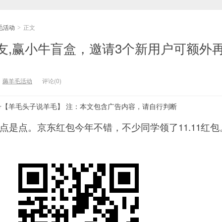
毛活动
正文
>
友,赢小牛盲盒，邀请3个新用户可额外
：
薅羊毛活动
评论(0)
号【羊毛头子说羊毛】 注：本文包含广告内容，请自行判断
点是点。京东红包今年不错，不少同学领了11.11红包