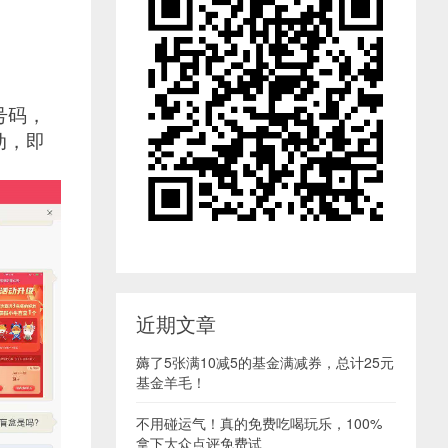
号码，
动，即
近期文章
薅了5张满10减5的基金满减券，总计25元
基金羊毛！
不用碰运气！真的免费吃喝玩乐，100%
拿下大众点评免费试