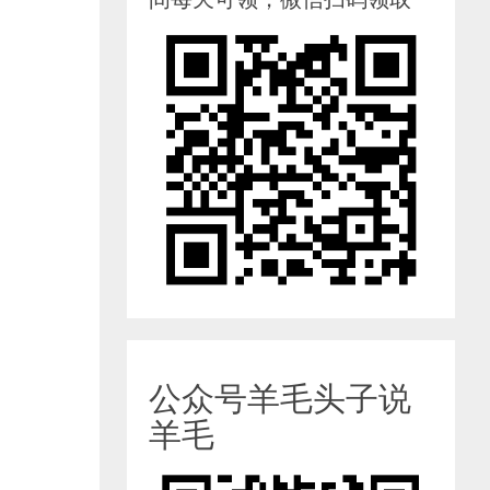
公众号羊毛头子说
羊毛