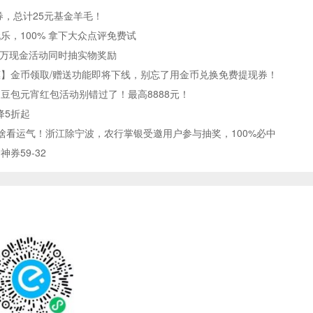
券，总计25元基金羊毛！
乐，100% 拿下大众点评免费试
0万现金活动同时抽实物奖励
】金币领取/赠送功能即将下线，别忘了用金币兑换免费提现券！
，豆包元宵红包活动别错过了！最高8888元！
降5折起
啥看运气！浙江除宁波，农行掌银受邀用户参与抽奖，100%必中
券59-32