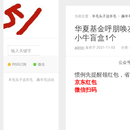
当前位置：
羊毛头子说羊毛
薅羊
羊毛
>
华夏基金呼朋唤
小牛盲盒1个
头子说羊毛
admin
发布于 2021-11-03
分类
公众
RSS订阅
微信
惯例先提醒领红包，省
羊毛头子说羊毛
薅羊毛活动
京东红包
微信扫码