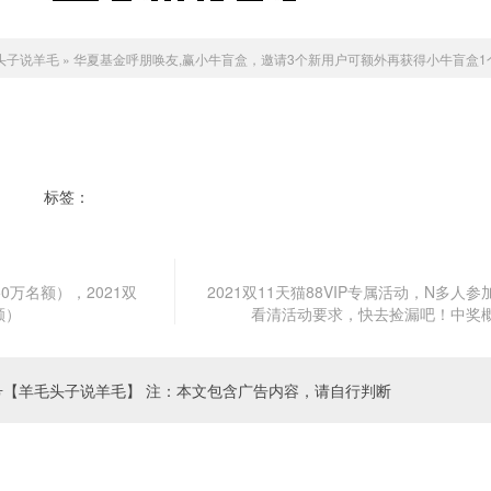
头子说羊毛
»
华夏基金呼朋唤友,赢小牛盲盒，邀请3个新用户可额外再获得小牛盲盒1
标签：
华夏基金呼朋唤友
赢小牛盲盒
50万名额），2021双
2021双11天猫88VIP专属活动，N多人
额）
看清活动要求，快去捡漏吧！中奖
号【羊毛头子说羊毛】 注：本文包含广告内容，请自行判断