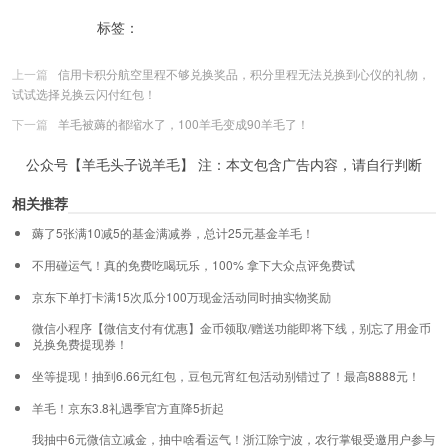
标签：
云闪付积点兑换腾讯视频爱奇艺月卡
上一篇
信用卡积分航空里程不够兑换奖品，积分里程无法兑换到心仪的礼物，
试试选择兑换云闪付红包！
下一篇
羊毛被薅的都缩水了，100羊毛变成90羊毛了！
公众号【羊毛头子说羊毛】 注：本文包含广告内容，请自行判断
相关推荐
薅了5张满10减5的基金满减券，总计25元基金羊毛！
不用碰运气！真的免费吃喝玩乐，100% 拿下大众点评免费试
京东下单打卡满15次瓜分100万现金活动同时抽实物奖励
微信小程序【微信支付有优惠】金币领取/赠送功能即将下线，别忘了用金币
兑换免费提现券！
坐等提现！抽到6.66元红包，豆包元宵红包活动别错过了！最高8888元！
羊毛！京东3.8礼遇季官方直降5折起
我抽中6元微信立减金，抽中啥看运气！浙江除宁波，农行掌银受邀用户参与