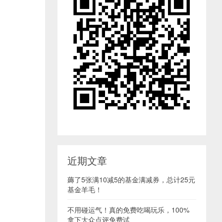
近期文章
薅了5张满10减5的基金满减券，总计25元
基金羊毛！
不用碰运气！真的免费吃喝玩乐，100%
拿下大众点评免费试