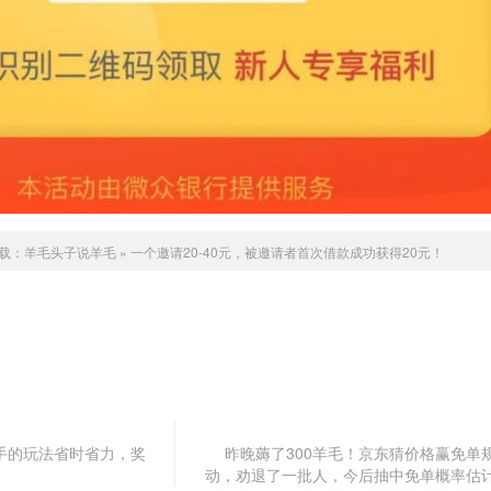
载：
羊毛头子说羊毛
»
一个邀请20-40元，被邀请者首次借款成功获得20元！
手的玩法省时省力，奖
昨晚薅了300羊毛！京东猜价格赢免单
动，劝退了一批人，今后抽中免单概率估