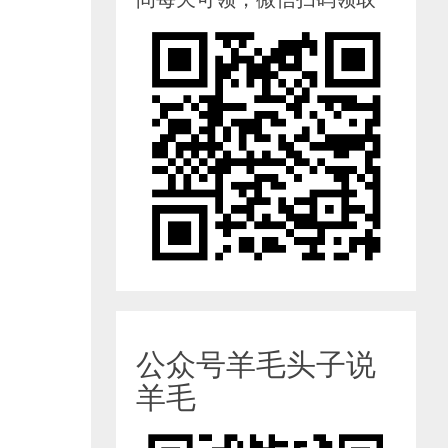
公众号羊毛头子说
羊毛