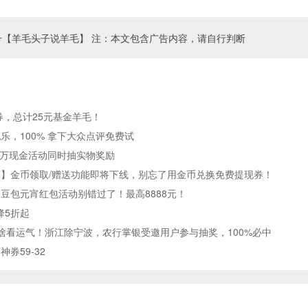
号【羊毛头子说羊毛】 注：本文包含广告内容，请自行判断
券，总计25元基金羊毛！
乐，100% 拿下大众点评免费试
0万现金活动同时抽实物奖励
】金币领取/赠送功能即将下线，别忘了用金币兑换免费提现券！
，豆包元宵红包活动别错过了！最高8888元！
降5折起
啥看运气！浙江除宁波，农行掌银受邀用户参与抽奖，100%必中
券59-32