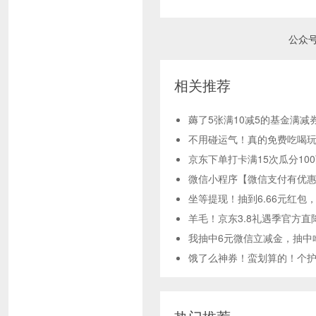
公众
相关推荐
薅了5张满10减5的基金满减
不用碰运气！真的免费吃喝玩
京东下单打卡满15次瓜分10
微信小程序【微信支付有优惠
坐等提现！抽到6.66元红包
羊毛！京东3.8礼遇季官方直
我抽中6元微信立减金，抽中
饿了么神券！蛮划算的！个护神