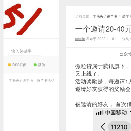
当前位置：
羊毛头子说羊毛
薅羊
羊毛
>
一个邀请20-4
头子说羊毛
admin
发布于 2022-11-01
分类
公众
RSS订阅
微信
微粒贷属于腾讯旗下，
又上线了。
活动奖励是，每邀请1
羊毛头子说羊毛
薅羊毛活动
邀请好友获得的奖励会
被邀请的好友， 首次借