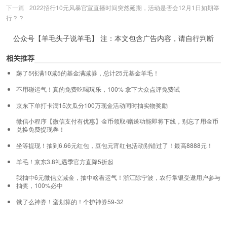
下一篇
2022招行10元风暴官宣直播时间突然延期，活动是否会12月1日如期举
行？？
公众号【羊毛头子说羊毛】 注：本文包含广告内容，请自行判断
相关推荐
薅了5张满10减5的基金满减券，总计25元基金羊毛！
不用碰运气！真的免费吃喝玩乐，100% 拿下大众点评免费试
京东下单打卡满15次瓜分100万现金活动同时抽实物奖励
微信小程序【微信支付有优惠】金币领取/赠送功能即将下线，别忘了用金币
兑换免费提现券！
坐等提现！抽到6.66元红包，豆包元宵红包活动别错过了！最高8888元！
羊毛！京东3.8礼遇季官方直降5折起
我抽中6元微信立减金，抽中啥看运气！浙江除宁波，农行掌银受邀用户参与
抽奖，100%必中
饿了么神券！蛮划算的！个护神券59-32