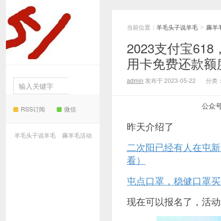
当前位置：
羊毛头子说羊毛
薅羊
羊毛
>
2023支付宝61
用卡免费还款额
头子说羊毛
admin
发布于 2023-05-22
分类
公众
RSS订阅
微信
昨天介绍了
羊毛头子说羊毛
薅羊毛活动
二次阳已经有人在屯新冠
看）
屯点口罩，稳健口罩买
现在可以报名了，活动