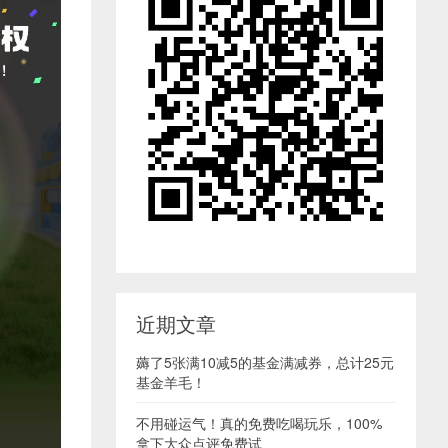
近期文章
薅了5张满10减5的基金满减券，总计25元
基金羊毛！
不用碰运气！真的免费吃喝玩乐，100%
拿下大众点评免费试