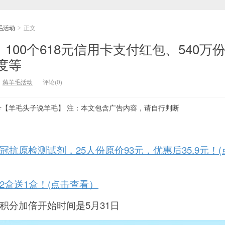
毛活动
正文
>
8，100个618元信用卡支付红包、540万份
度等
：
薅羊毛活动
评论(0)
号【羊毛头子说羊毛】 注：本文包含广告内容，请自行判断
抗原检测试剂，25人份原价93元，优惠后35.9元！(
2盒送1盒！(点击查看）
积分加倍开始时间是5月31日