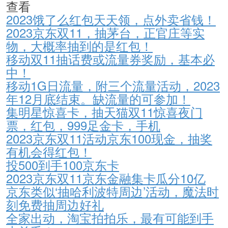
查看
2023饿了么红包天天领，点外卖省钱！
2023京东双11，抽茅台，正官庄等实
物，大概率抽到的是红包！
移动双11抽话费或流量券奖励，基本必
中！
移动1G日流量，附三个流量活动，2023
年12月底结束。缺流量的可参加！
集明星惊喜卡，抽天猫双11惊喜夜门
票，红包，999足金卡，手机
2023京东双11活动京东100现金，抽奖
有机会得红包！
投500到手100京东卡
2023京东双11京东金融集卡瓜分10亿
京东类似‘抽哈利波特周边’活动，魔法时
刻免费抽周边好礼
全家出动，淘宝拍拍乐，最有可能到手