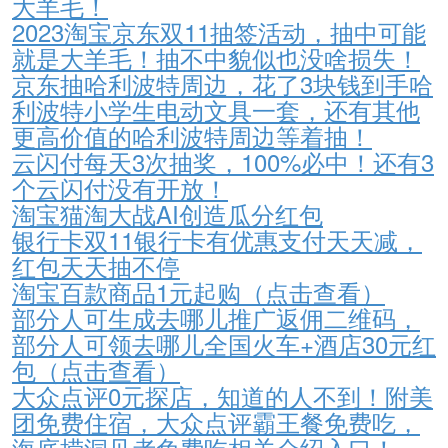
大羊毛！
2023淘宝京东双11抽签活动，抽中可能
就是大羊毛！抽不中貌似也没啥损失！
京东抽哈利波特周边，花了3块钱到手哈
利波特小学生电动文具一套，还有其他
更高价值的哈利波特周边等着抽！
云闪付每天3次抽奖，100%必中！还有3
个云闪付没有开放！
淘宝猫淘大战AI创造瓜分红包
银行卡双11银行卡有优惠支付天天减，
红包天天抽不停
淘宝百款商品1元起购（点击查看）
部分人可生成去哪儿推广返佣二维码，
部分人可领去哪儿全国火车+酒店30元红
包（点击查看）
大众点评0元探店，知道的人不到！附美
团免费住宿，大众点评霸王餐免费吃，
海底捞洞见者免费吃相关介绍入口！