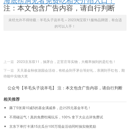
注：本文包含广告内容，请自行判断
未经允许不得转载：
羊毛头子说羊毛
»
2023淘宝双11服饰品牌团，有合适
的可以入手！
上一篇
2023京东双11，抽茅台，正官庄等实物，大概率抽到的是红包！
下一篇
天天基金秋收游园会活动，有机会到手茅台等好礼，亲测到手红包，期
待能中实物大奖
公众号【羊毛头子说羊毛】 注：本文包含广告内容，请自行判断
相关推荐
薅了5张满10减5的基金满减券，总计25元基金羊毛！
不用碰运气！真的免费吃喝玩乐，100% 拿下大众点评免费试
京东下单打卡满15次瓜分100万现金活动同时抽实物奖励