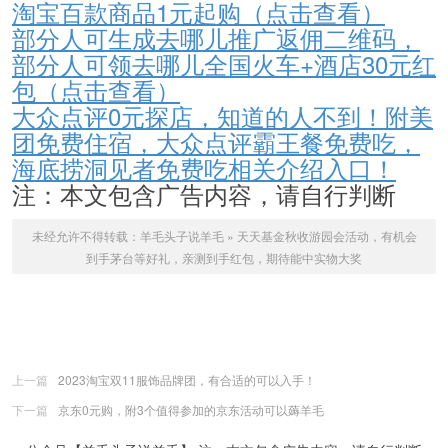
淘宝百款商品1元起购（点击查看）
部分人可生成去哪儿推广返佣二维码，
部分人可领去哪儿全国火车+酒店30元红
包（点击查看）
大众点评0元探店，知道的人不到！附美
团免费住宿，大众点评霸王餐免费吃，
海底捞洞见者免费吃相关介绍入口！
注：本文包含广告内容，请自行判断
未经允许不得转载：
羊毛头子说羊毛
»
天天基金秋收游园会活动，有机会
到手茅台等好礼，亲测到手红包，期待能中实物大奖
上一篇
2023淘宝双11服饰品牌团，有合适的可以入手！
下一篇
京东0元购，附3个值得参加的京东活动可以薅羊毛