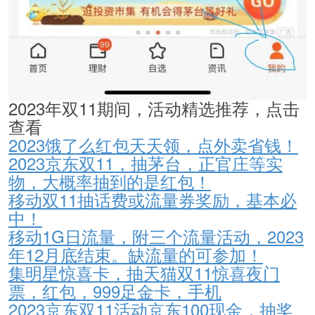
2023年双11期间，活动精选推荐，点击
查看
2023饿了么红包天天领，点外卖省钱！
2023京东双11，抽茅台，正官庄等实
物，大概率抽到的是红包！
移动双11抽话费或流量券奖励，基本必
中！
移动1G日流量，附三个流量活动，2023
年12月底结束。缺流量的可参加！
集明星惊喜卡，抽天猫双11惊喜夜门
票，红包，999足金卡，手机
2023京东双11活动京东100现金，抽奖