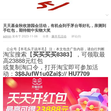
天天基金秋收游园会活动，有机会到手茅台等好礼，亲测到
手红包，期待能中实物大奖
admin
发布于 2023-11-06
分类：
薅羊毛活动
评论(0)
公众号【羊毛头子说羊毛】 注：本文包含广告内容，请自行判断
淘宝搜索【
】，可领取最
买买买买8383
高23888元红包
或复制淘口令，打开淘宝即可参加活
动：
3$8JufW1u0Zai$:// HU7709