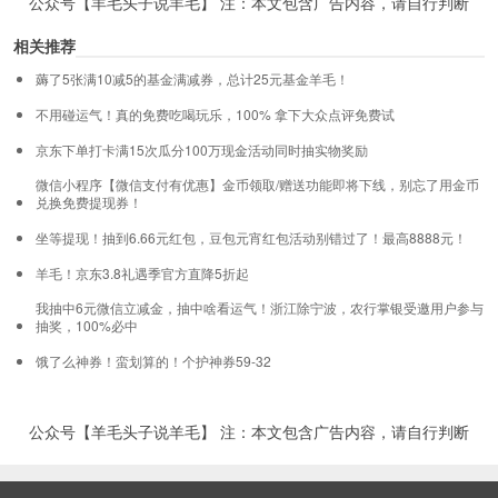
公众号【羊毛头子说羊毛】 注：本文包含广告内容，请自行判断
相关推荐
薅了5张满10减5的基金满减券，总计25元基金羊毛！
不用碰运气！真的免费吃喝玩乐，100% 拿下大众点评免费试
京东下单打卡满15次瓜分100万现金活动同时抽实物奖励
微信小程序【微信支付有优惠】金币领取/赠送功能即将下线，别忘了用金币
兑换免费提现券！
坐等提现！抽到6.66元红包，豆包元宵红包活动别错过了！最高8888元！
羊毛！京东3.8礼遇季官方直降5折起
我抽中6元微信立减金，抽中啥看运气！浙江除宁波，农行掌银受邀用户参与
抽奖，100%必中
饿了么神券！蛮划算的！个护神券59-32
公众号【羊毛头子说羊毛】 注：本文包含广告内容，请自行判断