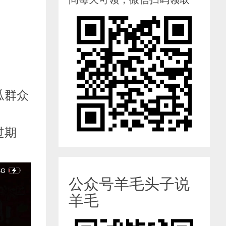
瓜群众
过期
公众号羊毛头子说
羊毛