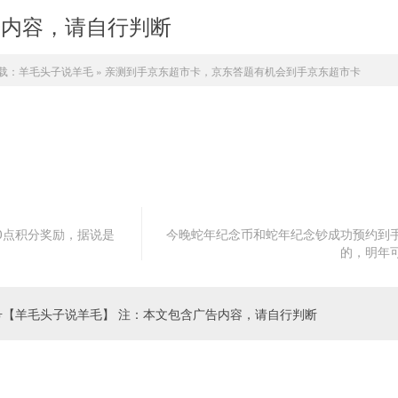
告内容，请自行判断
载：
羊毛头子说羊毛
»
亲测到手京东超市卡，京东答题有机会到手京东超市卡
00点积分奖励，据说是
今晚蛇年纪念币和蛇年纪念钞成功预约到
的，明年
号【羊毛头子说羊毛】 注：本文包含广告内容，请自行判断