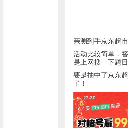
亲测到手京东超
活动比较简单，
是上网搜一下题
要是抽中了京东
了！