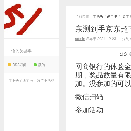
当前位置：
羊毛头子说羊毛
薅羊
羊毛
>
亲测到手京东超
头子说羊毛
admin
发布于 2024-12-23
分类
公众
网商银行的体验金
RSS订阅
微信
期，奖品数量有
羊毛头子说羊毛
薅羊毛活动
加。没参加的可
微信扫码
参加活动