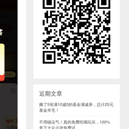
近期文章
薅了5张满10减5的基金满减券，总计25元
基金羊毛！
不用碰运气！真的免费吃喝玩乐，100%
拿下大众点评免费试