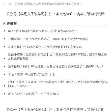
下一篇
想要酒店游泳权益哪里可以薅到酒店里的游泳权益？
公众号【羊毛头子说羊毛】 注：本文包含广告内容，请自行判断
相关推荐
薅了5张满10减5的基金满减券，总计25元基金羊毛！
不用碰运气！真的免费吃喝玩乐，100% 拿下大众点评免费试
京东下单打卡满15次瓜分100万现金活动同时抽实物奖励
微信小程序【微信支付有优惠】金币领取/赠送功能即将下线，别忘了用金币
兑换免费提现券！
坐等提现！抽到6.66元红包，豆包元宵红包活动别错过了！最高8888元！
羊毛！京东3.8礼遇季官方直降5折起
我抽中6元微信立减金，抽中啥看运气！浙江除宁波，农行掌银受邀用户参与
抽奖，100%必中
饿了么神券！蛮划算的！个护神券59-32
公众号【羊毛头子说羊毛】 注：本文包含广告内容，请自行判断