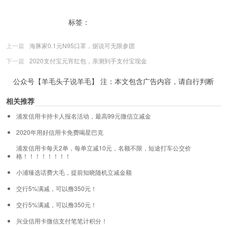
标签：
信用卡
信用卡还款
上一篇
海豚家0.1元N95口罩，据说可无限参团
下一篇
2020支付宝元宵红包，亲测到手支付宝现金
公众号【羊毛头子说羊毛】 注：本文包含广告内容，请自行判断
相关推荐
浦发信用卡持卡人报名活动，最高99元微信立减金
2020年用好信用卡免费喝星巴克
浦发信用卡每天2单，每单立减10元，名额不限，短途打车公交价
格！！！！！！！！
小浦臻选话费大毛，提前知晓随机立减金额
交行5%满减，可以撸350元！
交行5%满减，可以撸350元！
兴业信用卡微信支付笔笔计积分！