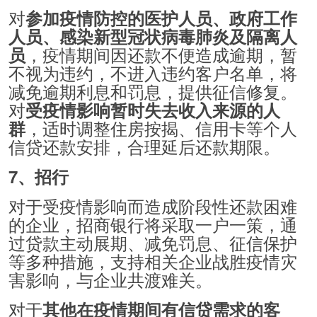
对
参加疫情防控的医护人员、政府工作
人员、感染新型冠状病毒肺炎及隔离人
，疫情期间因还款不便造成逾期，暂
员
不视为违约，不进入违约客户名单，将
减免逾期利息和罚息，提供征信修复。
对
受疫情影响暂时失去收入来源的人
，适时调整住房按揭、信用卡等个人
群
信贷还款安排，合理延后还款期限。
7、招行
对于受疫情影响而造成阶段性还款困难
的企业，招商银行将采取一户一策，通
过贷款主动展期、减免罚息、征信保护
等多种措施，支持相关企业战胜疫情灾
害影响，与企业共渡难关。
对于
其他在疫情期间有信贷需求的客