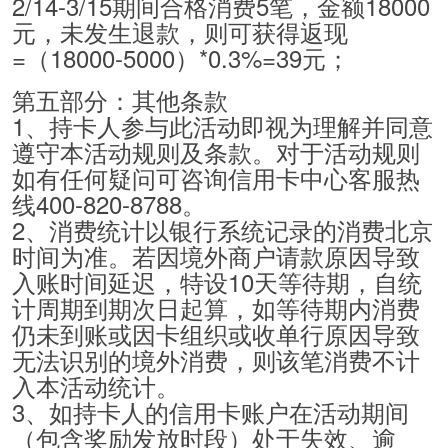
2/14-3/15期间合格消费5笔，金额18000
元，未发生退款，则可获得返现
=（18000-5000）*0.3%=39元；
第五部分：其他条款
1、持卡人参与此活动即视为理解并同意
遵守本活动规则及条款。对于活动规则
如有任何疑问可咨询信用卡中心客服热
线400-820-8788。
2、消费统计以银行系统记录的消费北京
时间为准。若因境外商户请款原因导致
入账时间延迟，特设10天等待期，自统
计周期到期次日起算，如等待期内消费
仍未到账或因卡组织或收单行原因导致
无法识别的境外消费，则该笔消费不计
入本活动统计。
3、如持卡人的信用卡账户在活动期间
（包含奖励发放时段）处于失效、逾