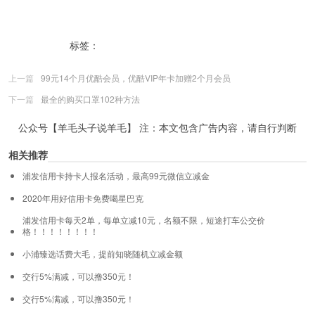
标签：
信用卡
浦发信用卡消费活动报名
上一篇
99元14个月优酷会员​，优酷VIP年卡加赠2个月会员
下一篇
最全的购买口罩102种方法
公众号【羊毛头子说羊毛】 注：本文包含广告内容，请自行判断
相关推荐
浦发信用卡持卡人报名活动，最高99元微信立减金
2020年用好信用卡免费喝星巴克
浦发信用卡每天2单，每单立减10元，名额不限，短途打车公交价
格！！！！！！！！
小浦臻选话费大毛，提前知晓随机立减金额
交行5%满减，可以撸350元！
交行5%满减，可以撸350元！