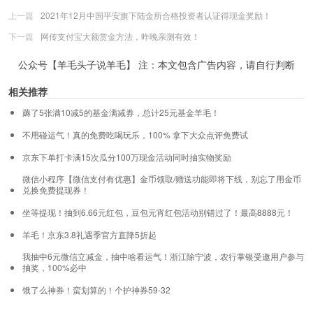
上一篇
2021年12月中国平安旗下陆金所合格投资者认证得现金奖励！
下一篇
网传支付宝大额赏金方法，昨晚亲测有效！
公众号【羊毛头子说羊毛】 注：本文包含广告内容，请自行判断
相关推荐
薅了5张满10减5的基金满减券，总计25元基金羊毛！
不用碰运气！真的免费吃喝玩乐，100% 拿下大众点评免费试
京东下单打卡满15次瓜分100万现金活动同时抽实物奖励
微信小程序【微信支付有优惠】金币领取/赠送功能即将下线，别忘了用金币
兑换免费提现券！
坐等提现！抽到6.66元红包，豆包元宵红包活动别错过了！最高8888元！
羊毛！京东3.8礼遇季官方直降5折起
我抽中6元微信立减金，抽中啥看运气！浙江除宁波，农行掌银受邀用户参与
抽奖，100%必中
饿了么神券！蛮划算的！个护神券59-32