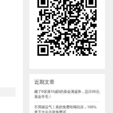
近期文章
薅了5张满10减5的基金满减券，总计25元
基金羊毛！
不用碰运气！真的免费吃喝玩乐，100%
拿下大众点评免费试