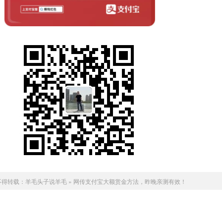
不得转载：
羊毛头子说羊毛
»
网传支付宝大额赏金方法，昨晚亲测有效！