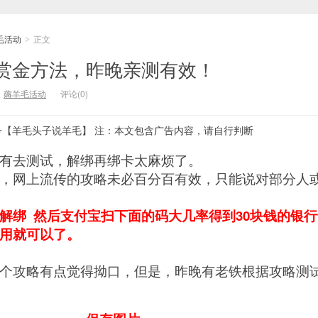
毛活动
正文
>
赏金方法，昨晚亲测有效！
：
薅羊毛活动
评论(0)
号【羊毛头子说羊毛】 注：本文包含广告内容，请自行判断
有去测试，解绑再绑卡太麻烦了。
，网上流传的攻略未必百分百有效，只能说对部分人
解绑 然后支付宝扫下面的码大几率得到30块钱的银
用就可以了。
个攻略有点觉得拗口，但是，昨晚有老铁根据攻略测