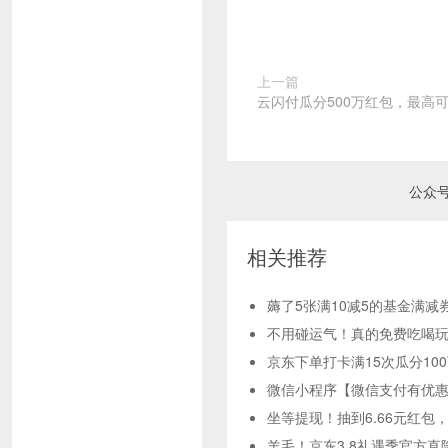
上一篇
云闪付瓜分500万红包，最高可得
公众
相关推荐
薅了5张满10减5的基金满减
不用碰运气！真的免费吃喝玩
京东下单打卡满15次瓜分10
微信小程序【微信支付有优惠
坐等提现！抽到6.66元红包
羊毛！京东3.8礼遇季官方直