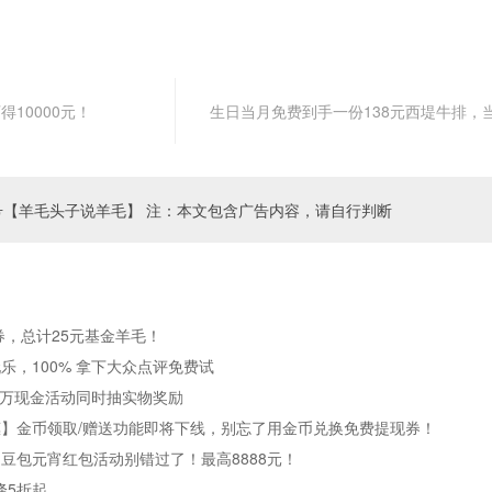
10000元！
生日当月免费到手一份138元西堤牛排，
号【羊毛头子说羊毛】 注：本文包含广告内容，请自行判断
券，总计25元基金羊毛！
乐，100% 拿下大众点评免费试
0万现金活动同时抽实物奖励
】金币领取/赠送功能即将下线，别忘了用金币兑换免费提现券！
，豆包元宵红包活动别错过了！最高8888元！
降5折起