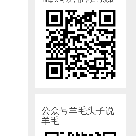
公众号羊毛头子说
羊毛