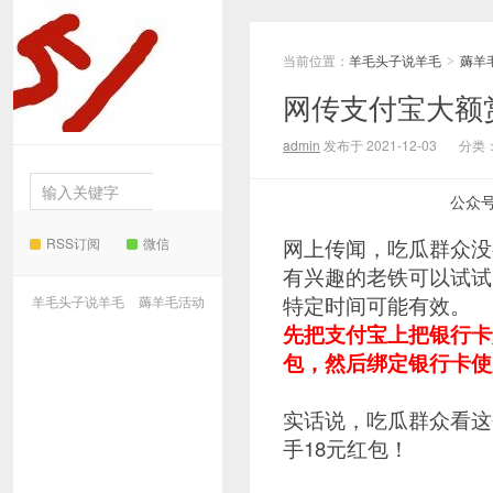
当前位置：
羊毛头子说羊毛
薅羊
羊毛
>
网传支付宝大额
头子说羊毛
admin
发布于 2021-12-03
分类
公众
RSS订阅
微信
网上传闻，吃瓜群众没
有兴趣的老铁可以试试
特定时间可能有效。
羊毛头子说羊毛
薅羊毛活动
先把支付宝上把银行卡
包，然后绑定银行卡使
实话说，吃瓜群众看这
手18元红包！