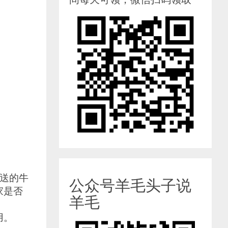
送的牛
公众号羊毛头子说
家是否
羊毛
用。