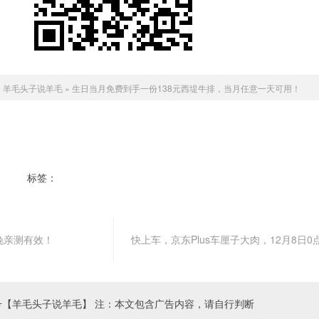
：
羊毛头子说羊毛
»
生日当月免费到手一份138元西堤牛排，当月任意一天可用！
标签：
生日当月或者当天美食相关优惠券
晚亲测有效！
快上车，京东Plus车厘子大肉，12月8日
号【羊毛头子说羊毛】 注：本文包含广告内容，请自行判断