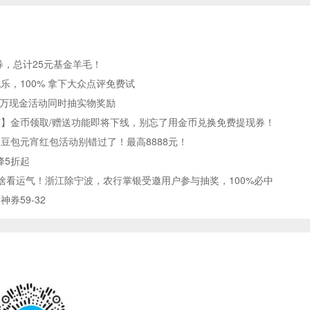
券，总计25元基金羊毛！
乐，100% 拿下大众点评免费试
0万现金活动同时抽实物奖励
】金币领取/赠送功能即将下线，别忘了用金币兑换免费提现券！
，豆包元宵红包活动别错过了！最高8888元！
降5折起
啥看运气！浙江除宁波，农行掌银受邀用户参与抽奖，100%必中
券59-32