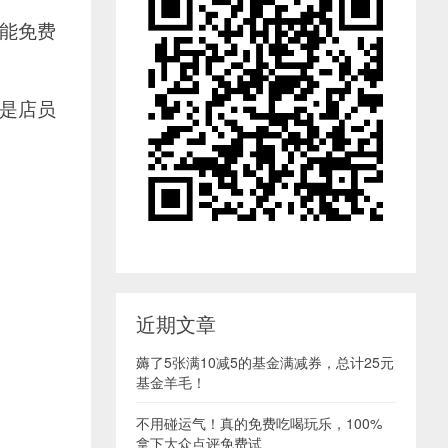
才能免费
要是店员
近期文章
薅了5张满10减5的基金满减券，总计25元
基金羊毛！
不用碰运气！真的免费吃喝玩乐，100%
拿下大众点评免费试