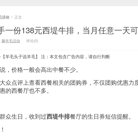
毛活动
正文
>
手一份138元西堤牛排，当月任意一天
：
薅羊毛活动
评论(0)
号【羊毛头子说羊毛】 注：本文包含广告内容，请自行判断
说，价格一般会高出中餐不少。
大众点评上查看西餐相关的团购券，不仅团购优惠力
惠的西餐厅也不多。
群众生日，收到过
西堤牛排
餐厅的生日券短信提醒。
！