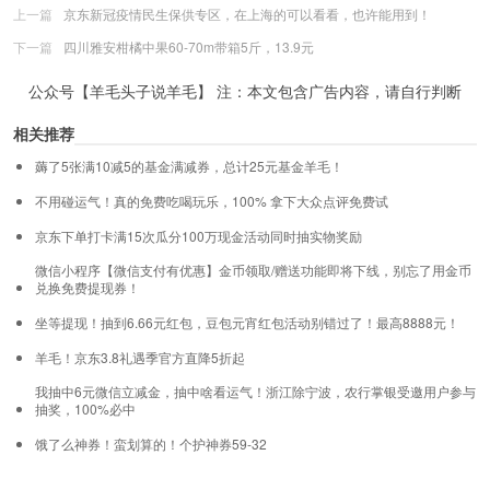
上一篇
京东新冠疫情民生保供专区，在上海的可以看看，也许能用到！
下一篇
四川雅安柑橘中果60-70m带箱5斤，13.9元
公众号【羊毛头子说羊毛】 注：本文包含广告内容，请自行判断
相关推荐
薅了5张满10减5的基金满减券，总计25元基金羊毛！
不用碰运气！真的免费吃喝玩乐，100% 拿下大众点评免费试
京东下单打卡满15次瓜分100万现金活动同时抽实物奖励
微信小程序【微信支付有优惠】金币领取/赠送功能即将下线，别忘了用金币
兑换免费提现券！
坐等提现！抽到6.66元红包，豆包元宵红包活动别错过了！最高8888元！
羊毛！京东3.8礼遇季官方直降5折起
我抽中6元微信立减金，抽中啥看运气！浙江除宁波，农行掌银受邀用户参与
抽奖，100%必中
饿了么神券！蛮划算的！个护神券59-32