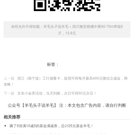
未经允许不得转载：
羊毛头子说羊毛
»
四川雅安柑橘中果60-70m带箱5
斤，13.9元
标签：
四川雅安柑橘
上一篇
浙江（除宁波）工行储蓄卡，提现可得每月最高400元微信立减金，附
攻略！
下一篇
京东小金库活动，当天到账，次日可得50元京豆！
公众号【羊毛头子说羊毛】 注：本文包含广告内容，请自行判断
相关推荐
薅了5张满10减5的基金满减券，总计25元基金羊毛！