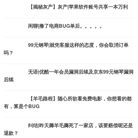
【揭秘灰产】灰产|苹果软件账号共享一本万利
薅羊毛活动
闲聊|撸了电商BUG单后。。。。。
薅羊毛活动
99元钢琴|就凭客服这样的态度，你会取消订单
薅羊毛活动
吗？
无语|优酷一年会员漏洞后续及京东99元钢琴漏洞
薅羊毛活动
后续
【羊毛路程】随心所欲看免费电影，你想看的都
薅羊毛活动
有，算是个BUG
纠结|昨天薅羊毛薅死了一家店，该要赔偿呢还是
薅羊毛活动
退款？